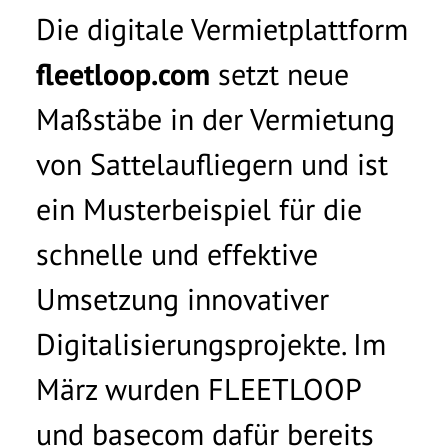
ich jederzeit per E-Mail an info@basecom.de
Die digitale Vermietplattform
widerrufen. Weitere Informationen finden Sie in
Ich möchte von der basecom GmbH & Co. KG zu
der
Datenschutzerklärung
.
*
fleetloop.com
setzt neue
werblichen Zwecken per E-Mail kontaktiert
werden und willige ein, dass meine Daten an
Maßstäbe in der Vermietung
andere Gesellschaften der basecom-Gruppe
weitergeleitet werden. Diese Einwilligung kann
von Sattelaufliegern und ist
ich jederzeit per E-Mail an
info@basecom.de
widerrufen. Die
Datenschutzerklärung
habe ich
ein Musterbeispiel für die
gelesen.
*
schnelle und effektive
Umsetzung innovativer
Digitalisierungsprojekte. Im
März wurden FLEETLOOP
und basecom dafür bereits