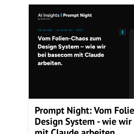
Unternehmen
*
E-Mail
*
Telefonnummer
Nachricht
Ich möchte von der basec
Prompt Night: Vom Foli
willige ein, dass meine D
Diese Einwilligung kann ic
Design System - wie wir
Datenschutzerklärung
habe
mit Claude arbeiten