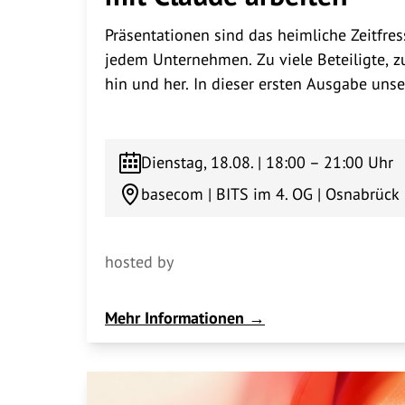
Präsentationen sind das heimliche Zeitfres
jedem Unternehmen. Zu viele Beteiligte, zu
hin und her. In dieser ersten Ausgabe uns
als Teil der Eventreihe "AI Insights" von 
Wilken (Director Marketing) und Tina Fleer 
bei basecom mit Claude und klaren Desig
Dienstag, 18.08. | 18:00 – 21:00 Uhr
Workflow etabliert haben — von der ersten
basecom | BITS im 4. OG | Osnabrück
Deck.Danach: kein weiterer Vortrag, sonde
Was klappt bei euch? Was nervt noch? Wie 
und kühle Getränke ist gesorgt — und das
hosted by
neuen basecom-Gebäude mitten in der Gro
in unserer Eventlocation mit Blick über 
Mehr Informationen →
zur allerersten Prompt Night — wir freuen 