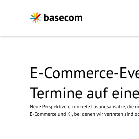
Zum Hauptinhalt springen
Wir freuen 
E-Commerce-Even
Termine auf eine
Anrede
*
Dominik Witte, CSO
Neue Perspektiven, konkrete Lösungsansätze, die r
Vorname
*
E-Commerce und KI, bei denen wir vertreten sind o
Nachname
*