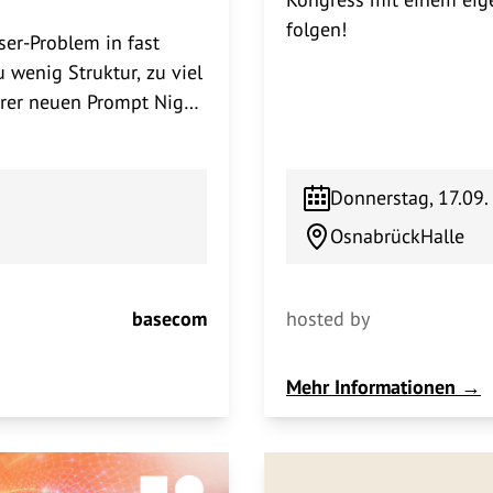
folgen!
ser-Problem in fast
 wenig Struktur, zu viel
erer neuen Prompt Night
basecom zeigen Lena
(Head of UI), wie wir
n-Vorlagen einen neuen
Donnerstag, 17.09.
 Idee bis zum fertigen
OsnabrückHalle
rn echter Austausch.
löst ihr das?Für Pizza
 AI Meetup findet im
basecom
hosted by
ßen Straße statt, oben
Osnabrück.Willkommen
Mehr Informationen →
uns auf euch!