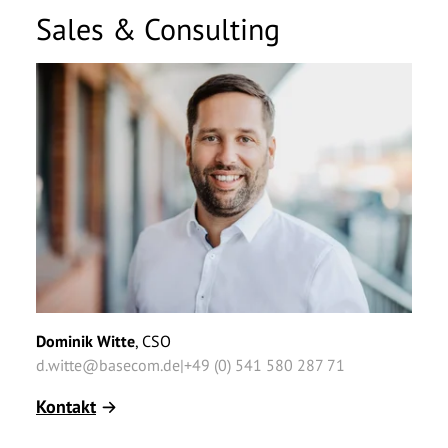
Vorname
*
Sales & Consulting
Vorname
*
Nachname
*
Nachname
*
Unternehmen
*
Unternehmen
*
E-Mail
*
E-Mail
*
Telefonnummer
Telefonnummer
Nachricht
Dominik
Witte
,
CSO
Nachricht
d.witte@basecom.de
|
+49 (0) 541 580 287 71
Kontakt
Ich möchte von der basecom GmbH & Co. KG zu
Ich möchte von der basecom GmbH & Co. KG zu