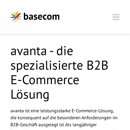
Zum Hauptinhalt springen
avanta - die
spezialisierte B2B
Christoph Jung, Director
E-Commerce
Business Unit
Lösung
Wir freuen uns, Sie
kennenzulernen.
avanta
ist eine leistungsstarke E-Commerce-Lösung,
die konsequent auf die besonderen Anforderungen im
B2B-Geschäft ausgelegt ist. Als langjähriger