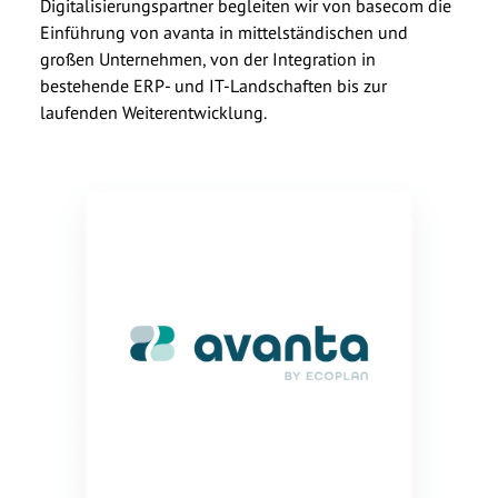
Anrede
*
Digitalisierungspartner begleiten wir von basecom die
Einführung von avanta in mittelständischen und
großen Unternehmen, von der Integration in
Vorname
*
bestehende ERP- und IT-Landschaften bis zur
laufenden Weiterentwicklung.
Nachname
*
Whitepaper: Der MVP-Ansatz
Unternehmen
*
in der agilen
E-Mail
*
Softwareentwicklung
Telefonnummer
Anrede
*
Nachricht
Vorname
*