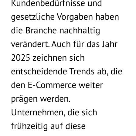
Kundenbedürfnisse und
werblichen Zwecken per E-Mail kontaktiert
gesetzliche Vorgaben haben
werden und willige ein, dass meine Daten an
andere Gesellschaften der basecom-Gruppe
die Branche nachhaltig
weitergeleitet werden. Diese Einwilligung kann
ich jederzeit per E-Mail an
info@basecom.de
verändert. Auch für das Jahr
widerrufen. Die
Datenschutzerklärung
habe ich
gelesen.
*
2025 zeichnen sich
entscheidende Trends ab, die
den E-Commerce weiter
prägen werden.
Unternehmen, die sich
frühzeitig auf diese