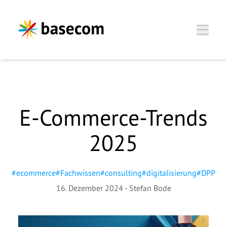
Zum Hauptinhalt springen
Stefan Bode, Digital
E-Commerce-Trends
Consultant
2025
Wir freuen uns, Sie
kennenzulernen.
#
ecommerce
#
Fachwissen
#
consulting
#
digitalisierung
#
DPP
16. Dezember 2024
-
Stefan Bode
Anrede
*