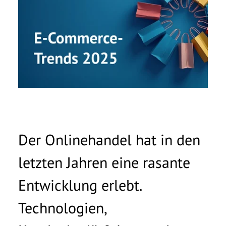
Vorname
*
Nachname
*
Unternehmen
*
E-Mail
*
Der Onlinehandel hat in den
Telefonnummer
letzten Jahren eine rasante
Nachricht
Entwicklung erlebt.
Technologien,
Ich möchte von der basecom GmbH & Co. KG zu