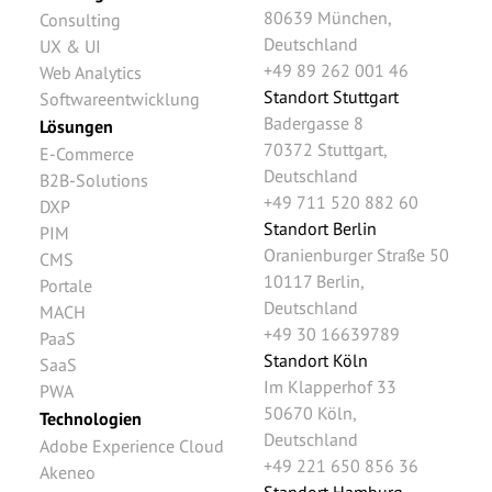
80639
München
,
Consulting
Deutschland
UX & UI
+49 89 262 001 46
Web Analytics
Standort Stuttgart
Softwareentwicklung
Badergasse 8
Lösungen
70372
Stuttgart
,
E-Commerce
Deutschland
B2B-Solutions
+49 711 520 882 60
DXP
Standort Berlin
PIM
Oranienburger Straße 50
CMS
10117
Berlin
,
Portale
Deutschland
MACH
+49 30 16639789
PaaS
Standort Köln
SaaS
Im Klapperhof 33
PWA
50670
Köln
,
Technologien
Deutschland
Adobe Experience Cloud
+49 221 650 856 36
Akeneo