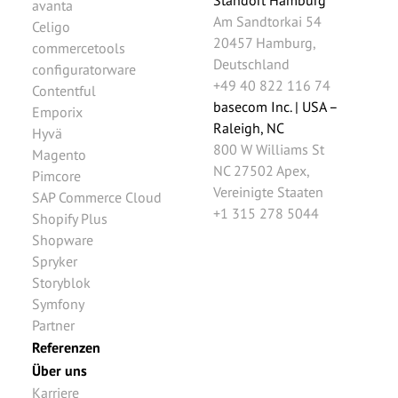
Standort Hamburg
avanta
Am Sandtorkai 54
Celigo
20457
Hamburg
,
commercetools
Deutschland
configuratorware
+49 40 822 116 74
Contentful
basecom Inc. | USA –
Emporix
Raleigh, NC
Hyvä
800 W Williams St
Magento
NC 27502
Apex
,
Pimcore
Vereinigte Staaten
SAP Commerce Cloud
+1 315 278 5044
Shopify Plus
Shopware
Spryker
Storyblok
Symfony
Partner
Referenzen
Über uns
Karriere