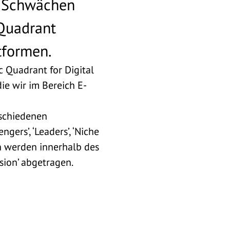
d Schwächen
Quadrant
tformen.
 Quadrant for Digital
die wir im Bereich E-
rschiedenen
gers’, ‘Leaders’, ‘Niche
en werden innerhalb des
sion’ abgetragen.