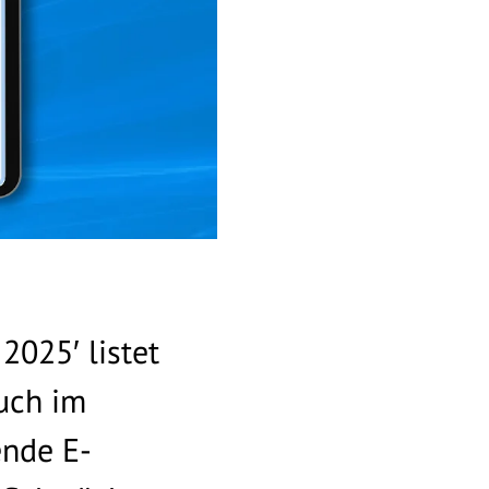
2025′ listet
uch im
ende E-