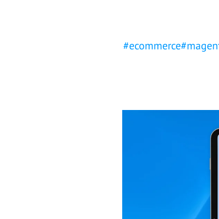
Unternehmen
*
#
ecommerce
#
magen
E-Mail
*
Telefonnummer
Nachricht
Ich möchte von der basecom GmbH & Co. KG 
willige ein, dass meine Daten an andere Ges
Diese Einwilligung kann ich jederzeit per E-
Datenschutzerklärung
habe ich gelesen.
*