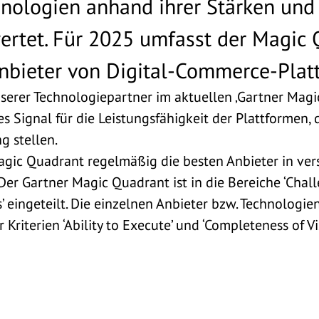
ologien anhand ihrer Stärken un
rtet. Für 2025 umfasst der Magic 
nbieter von Digital-Commerce-Plat
erer Technologiepartner im aktuellen ‚Gartner Magic
es Signal für die Leistungsfähigkeit der Plattformen, 
g stellen.
gic Quadrant regelmäßig die besten Anbieter in ve
Der Gartner Magic Quadrant ist in die Bereiche ‘Challen
es’ eingeteilt. Die einzelnen Anbieter bzw. Technologi
riterien ‘Ability to Execute’ und ‘Completeness of Vi