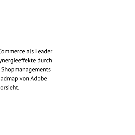
 Commerce als Leader
ynergieeffekte durch
und Shopmanagements
 Roadmap von Adobe
orsieht.