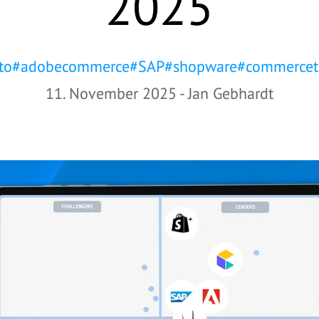
2025
to
#
adobecommerce
#
SAP
#
shopware
#
commercet
11. November 2025
-
Jan Gebhardt
zu werblichen Zwecken per E-Mail kontaktiert werden und
ellschaften der basecom-Gruppe weitergeleitet werden.
Mail an
info@basecom.de
widerrufen. Die