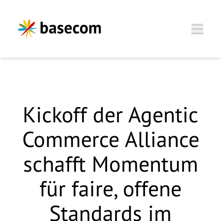
Zum Hauptinhalt springen
Dominik Witte, CSO
Kickoff der Agentic
Commerce Alliance
Wir freuen uns, Sie
kennenzulernen.
schafft Momentum
für faire, offene
Anrede
*
Standards im