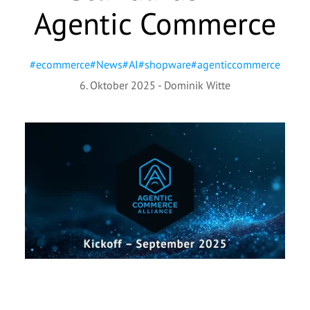
Vorname
*
Agentic Commerce
Nachname
*
#
ecommerce
#
News
#
AI
#
shopware
#
agenticcommerce
6. Oktober 2025
-
Dominik Witte
Unternehmen
*
E-Mail
*
Telefonnummer
Nachricht
Ich möchte von der basecom GmbH & Co. KG zu