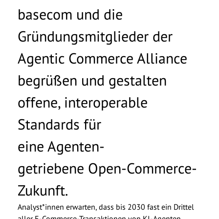
werblichen Zwecken per E-Mail kontaktiert
basecom und die
werden und willige ein, dass meine Daten an
andere Gesellschaften der basecom-Gruppe
Gründungsmitglieder der
weitergeleitet werden. Diese Einwilligung kann
ich jederzeit per E-Mail an
info@basecom.de
Agentic Commerce Alliance
widerrufen. Die
Datenschutzerklärung
habe ich
gelesen.
*
begrüßen und gestalten
offene, interoperable
Standards für
eine Agenten-
getriebene Open-Commerce-
Zukunft.
Analyst*innen erwarten, dass bis 2030 fast ein Drittel
aller E-Commerce-Transaktionen von KI-Agenten