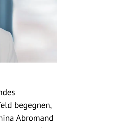
ndes
eld begegnen,
Amina Abromand