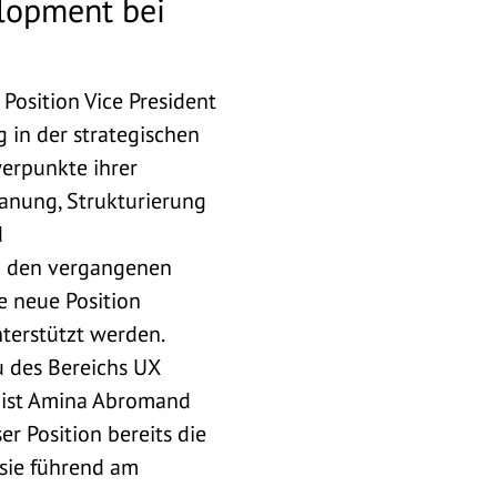
elopment bei
osition Vice President
 in der strategischen
erpunkte ihrer
lanung, Strukturierung
d
n den vergangenen
e neue Position
nterstützt werden.
 des Bereichs UX
21 ist Amina Abromand
r Position bereits die
 sie führend am