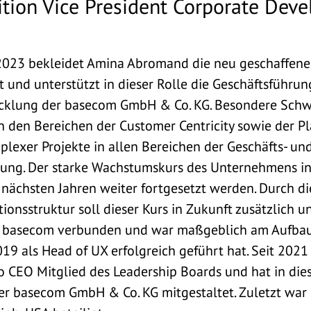
ition Vice President Corporate Dev
2023 bekleidet Amina Abromand die neu geschaffene P
und unterstützt in dieser Rolle die Geschäftsführung
cklung der basecom GmbH & Co. KG. Besondere Schw
in den Bereichen der Customer Centricity sowie der P
exer Projekte in allen Bereichen der Geschäfts- un
ng. Der starke Wachstumskurs des Unternehmens i
 nächsten Jahren weiter fortgesetzt werden. Durch di
ionsstruktur soll dieser Kurs in Zukunft zusätzlich u
it basecom verbunden und war maßgeblich am Aufbau
 2019 als Head of UX erfolgreich geführt hat. Seit 20
 CEO Mitglied des Leadership Boards und hat in diese
er basecom GmbH & Co. KG mitgestaltet. Zuletzt war