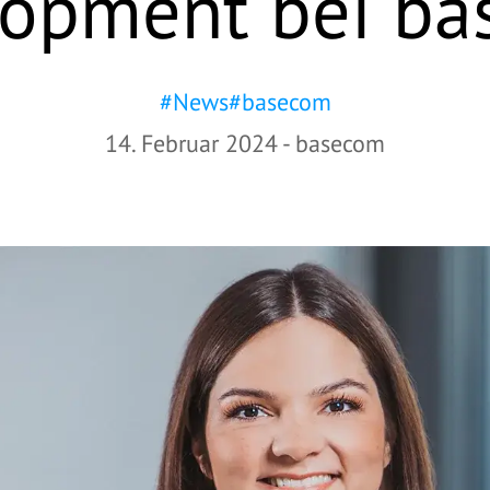
opment bei b
#
News
#
basecom
14. Februar 2024
-
basecom