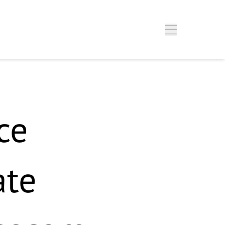
ce
ate