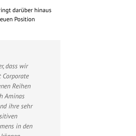
ringt darüber hinaus
neuen Position
r, dass wir
t Corporate
enen Reihen
ch Aminas
nd ihre sehr
sitiven
mens in den
 können.