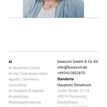
basecom GmbH & Co. KG
AI
info@basecom.de
AI Readiness Check
+495415802870
AI Use Case Assessment
Standorte
Agentic Commerce
Consulting
Hauptsitz Osnabrück
AI Chatbots & Agents
Große Straße 17-19
AI-gestützte
49074
Osnabrück
,
Prozessoptimierung
Deutschland