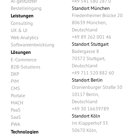
AI-gestützter
+49 541 580 287 0
Bestelleingang
Standort München
Friedenheimer Brücke 20
Leistungen
80639
München
,
Consulting
Deutschland
UX & UI
+49 89 262 001 46
Web Analytics
Standort Stuttgart
Softwareentwicklung
Badergasse 8
Lösungen
70372
Stuttgart
,
E-Commerce
Deutschland
B2B-Solutions
+49 711 520 882 60
DXP
Standort Berlin
PIM
Oranienburger Straße 50
CMS
10117
Berlin
,
Portale
Deutschland
MACH
+49 30 16639789
PaaS
Standort Köln
SaaS
Im Klapperhof 33
PWA
50670
Köln
,
Technologien