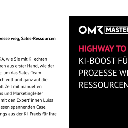
ozesse weg, Sales-Ressourcen
zu werblichen Zwecken per E-Mail kontaktiert werden und
ellschaften der basecom-Gruppe weitergeleitet werden.
A, wie Sie mit KI echten
Mail an
info@basecom.de
widerrufen. Die
en aus erster Hand, wie der
de, um das Sales-Team
sich voll und ganz auf die
tt Zeit mit manuellen
ns und Marketingleiter
mit den Expert*innen Luisa
iesen spannenden Case.
ngs aus der KI-Praxis für Ihre