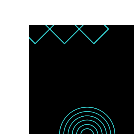
Klingt gut? Dann s
schnell Ihre Plätz
Ihren Wunschtermi
OMR! Wir freuen un