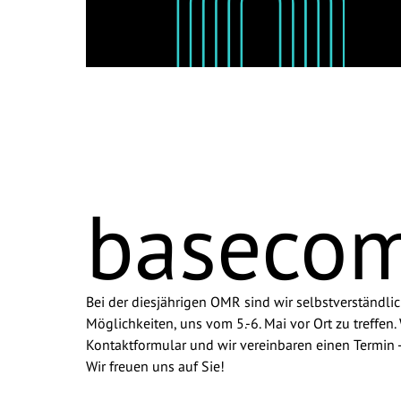
Termin am 5. Mai
Termin am 6. Mai
Anrede
*
Vorname
*
baseco
Nachname
*
Unternehmen
*
Bei der diesjährigen OMR sind wir selbstverständli
Möglichkeiten, uns vom 5.-6. Mai vor Ort zu treffe
Kontaktformular und wir vereinbaren einen Termin - o
E-Mail
*
Wir freuen uns auf Sie!