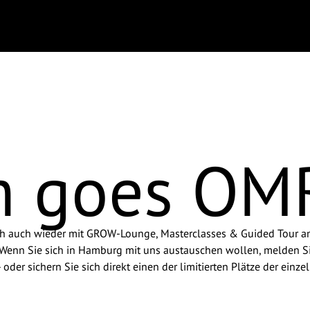
m goes OM
ch auch wieder mit GROW-Lounge, Masterclasses & Guided Tour am S
n. Wenn Sie sich in Hamburg mit uns austauschen wollen, melden 
der sichern Sie sich direkt einen der limitierten Plätze der einze