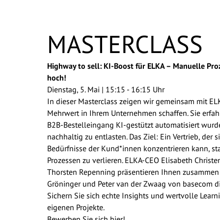
Telefonnummer
MASTERCLASS
Nachricht
Highway to sell: KI-Boost für ELKA – Manuelle Pr
hoch!
Ich möchte von der basecom GmbH & Co. KG 
Dienstag, 5. Mai | 15:15 - 16:15 Uhr
willige ein, dass meine Daten an andere Ges
In dieser Masterclass zeigen wir gemeinsam mit ELK
Diese Einwilligung kann ich jederzeit per E-
Mehrwert in Ihrem Unternehmen schaffen. Sie erfahr
Datenschutzerklärung
habe ich gelesen.
*
B2B-Bestelleingang KI-gestützt automatisiert wur
nachhaltig zu entlasten. Das Ziel: Ein Vertrieb, der 
Bedürfnisse der Kund*innen konzentrieren kann, sta
Prozessen zu verlieren. ELKA-CEO Elisabeth Christe
Thorsten Repenning präsentieren Ihnen zusammen 
Gröninger und Peter van der Zwaag von basecom d
Sichern Sie sich echte Insights und wertvolle Learni
eigenen Projekte.
Bewerben Sie sich hier!