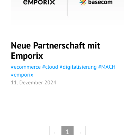
Neue Partnerschaft mit
Emporix
#
ecommerce
#
cloud
#
digitalisierung
#
MACH
#
emporix
11. Dezember 2024
←
1
→