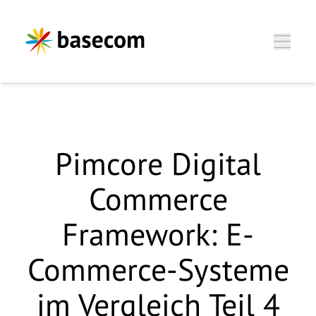
Zum Hauptinhalt springen
Pimcore Digital
Luisa Gröninger, Director
Commerce
Business Unit
Framework: E-
Wir freuen uns, Sie
Commerce-Systeme
kennenzulernen.
im Vergleich Teil 4