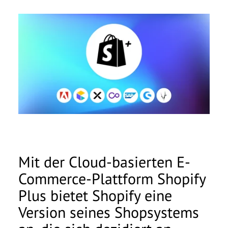
Anrede
*
Vorname
*
Nachname
*
Unternehmen
*
Whitepaper: E-Commerce-
Systeme im Vergleich 2026
E-Mail
*
Mit der Cloud-basierten E-
Telefonnummer
Commerce-Plattform Shopify
Anrede
*
Plus bietet Shopify eine
Nachricht
Vorname
*
Version seines Shopsystems