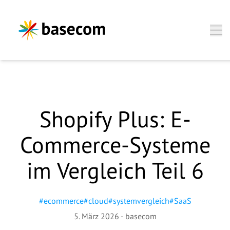
Zum Hauptinhalt springen
Shopify Plus: E-
Nina Sophie Whyte,
Commerce-Systeme
Director Business Unit
im Vergleich Teil 6
Wir freuen uns, Sie
kennenzulernen.
#
ecommerce
#
cloud
#
systemvergleich
#
SaaS
5. März 2026
-
basecom